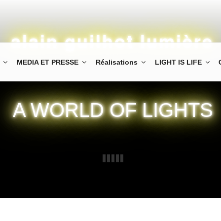
alain guilhot lumière
MEDIA ET PRESSE
Réalisations
LIGHT IS LIFE
A WORLD OF LIGHTS