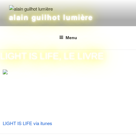
alain guilhot lumière
Menu
LIGHT IS LIFE, LE LIVRE
Vous pouvez vous procurer ce livre en version numérique via
itunes.
LIGHT IS LIFE via itunes